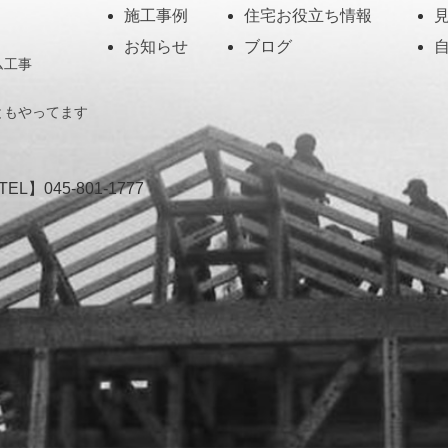
施工事例
住宅お役立ち情報
お知らせ
ブログ
ム工事
ともやってます
TEL】
045-801-1777