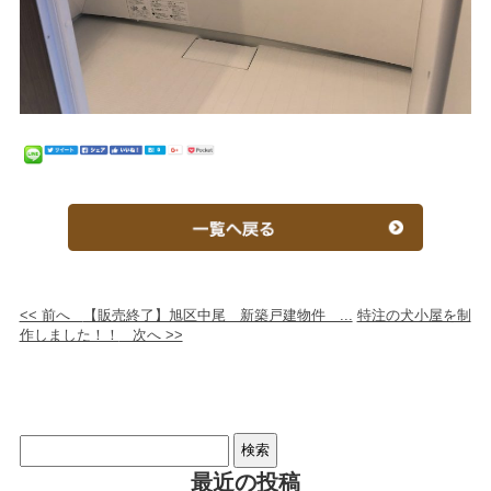
<< 前へ
【販売終了】旭区中尾 新築戸建物件 ...
特注の犬小屋を制
作しました！！
次へ >>
検
索:
最近の投稿