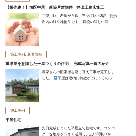
【販売終了】旭区中尾 新築戸建物件 井出工務店施工
二俣川駅、希望が丘駅、三ツ境駅の3駅 徒歩
圏内の好立地物件です。 建物の詳しい詳...
,
施工事例
新着情報
重厚感を意識した平屋つくりの住宅 完成写真一覧の紹介
農家さんの旧家屋を建て替え工事が完了しま
した。
平屋は建物に特徴がでにくくのっ...
施工事例
平屋住宅
先日完成しました平屋立て住宅です。コンパ
クトな地形をうまく活用し、広い間取りを