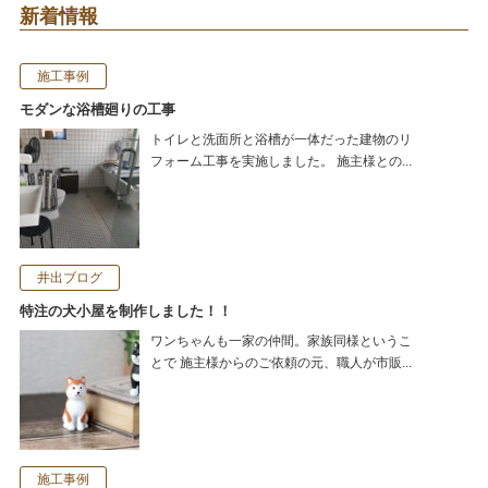
新着情報
施工事例
モダンな浴槽廻りの工事
トイレと洗面所と浴槽が一体だった建物のリ
フォーム工事を実施しました。 施主様との...
井出ブログ
特注の犬小屋を制作しました！！
ワンちゃんも一家の仲間。家族同様というこ
とで 施主様からのご依頼の元、職人が市販...
施工事例